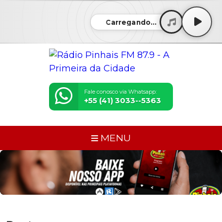
Carregando...
Fale conosco via Whatsapp:
+55 (41) 3033--5363
MENU