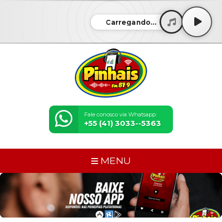
Carregando...
Fale conosco via Whatsapp:
+55 (41) 3033--5363
MENU