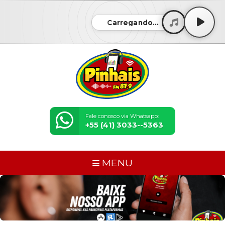
Carregando...
Fale conosco via Whatsapp:
+55 (41) 3033--5363
MENU