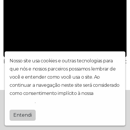
Em Pinhais, parques são reabertos ao públic
Nosso site usa cookies e outras tecnologias para
que nós e nossos parceiros possamos lembrar de
você e entender como você usa o site. Ao
continuar a navegação neste site será considerado
como consentimento implícito à nossa
política de
Há 20 anos no ar!
privacidade
.
PinhaisFM
Entendi
by
BRASCAST