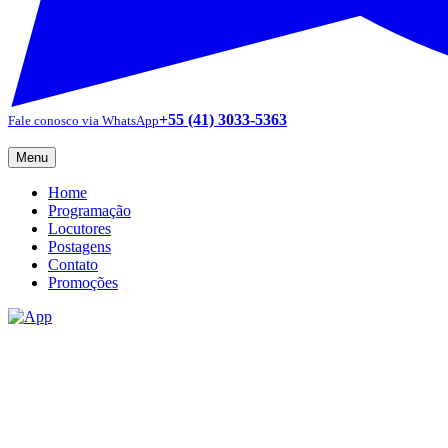
+55 (41) 3033-5363
Fale conosco via WhatsApp
Menu
Home
Programação
Locutores
Postagens
Contato
Promoções