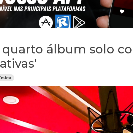
o quarto álbum solo c
ativas'
úsica