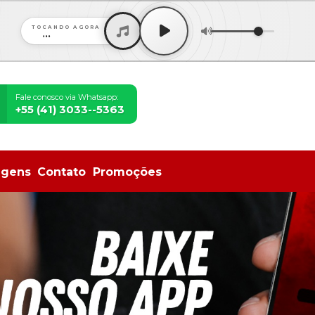
TOCANDO AGORA
...
Fale conosco via Whatsapp:
+55 (41) 3033--5363
agens
Contato
Promoções