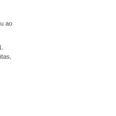
ou ao
1.
itas,