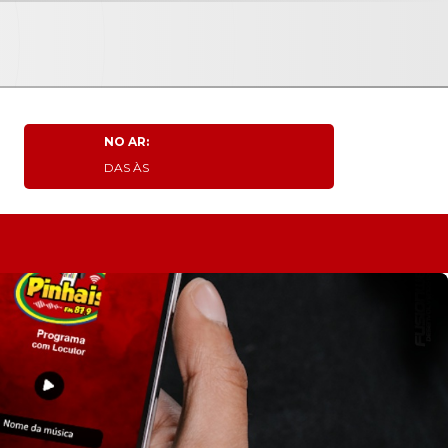
NO AR:
DAS ÀS